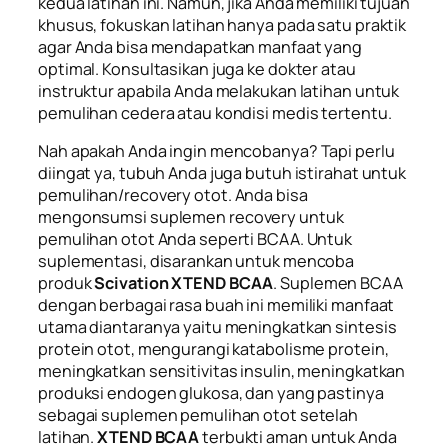
kedua latihan ini. Namun, jika Anda memiliki tujuan
khusus, fokuskan latihan hanya pada satu praktik
agar Anda bisa mendapatkan manfaat yang
optimal. Konsultasikan juga ke dokter atau
instruktur apabila Anda melakukan latihan untuk
pemulihan cedera atau kondisi medis tertentu.
Nah apakah Anda ingin mencobanya? Tapi perlu
diingat ya, tubuh Anda juga butuh istirahat untuk
pemulihan/
recovery
otot. Anda bisa
mengonsumsi suplemen
recovery
untuk
pemulihan otot Anda seperti BCAA. Untuk
suplementasi, disarankan untuk mencoba
produk
Scivation XTEND BCAA
. Suplemen BCAA
dengan berbagai rasa buah ini memiliki manfaat
utama diantaranya yaitu meningkatkan sintesis
protein otot, mengurangi katabolisme protein,
meningkatkan sensitivitas insulin, meningkatkan
produksi endogen glukosa, dan yang pastinya
sebagai suplemen pemulihan otot setelah
latihan.
XTEND BCAA
terbukti aman untuk Anda