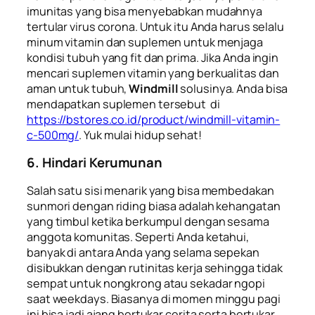
imunitas yang bisa menyebabkan mudahnya
tertular virus corona. Untuk itu Anda harus selalu
minum vitamin dan suplemen untuk menjaga
kondisi tubuh yang fit dan prima. Jika Anda ingin
mencari suplemen vitamin yang berkualitas dan
aman untuk tubuh,
Windmill
solusinya. Anda bisa
mendapatkan suplemen tersebut di
https://bstores.co.id/product/windmill-vitamin-
c-500mg/
. Yuk mulai hidup sehat!
6. Hindari Kerumunan
Salah satu sisi menarik yang bisa membedakan
sunmori dengan riding biasa adalah kehangatan
yang timbul ketika berkumpul dengan sesama
anggota komunitas. Seperti Anda ketahui,
banyak di antara Anda yang selama sepekan
disibukkan dengan rutinitas kerja sehingga tidak
sempat untuk nongkrong atau sekadar ngopi
saat
weekdays
. Biasanya di momen minggu pagi
ini bisa jadi ajang bertukar cerita serta bertukar