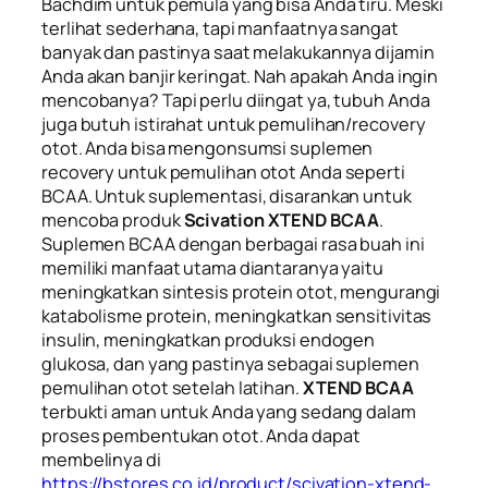
Bachdim untuk pemula yang bisa Anda tiru. Meski
terlihat sederhana, tapi manfaatnya sangat
banyak dan pastinya saat melakukannya dijamin
Anda akan banjir keringat. Nah apakah Anda ingin
mencobanya? Tapi perlu diingat ya, tubuh Anda
juga butuh istirahat untuk pemulihan/
recovery
otot. Anda bisa mengonsumsi suplemen
recovery
untuk pemulihan otot Anda seperti
BCAA. Untuk suplementasi, disarankan untuk
mencoba produk
Scivation XTEND BCAA
.
Suplemen BCAA dengan berbagai rasa buah ini
memiliki manfaat utama diantaranya yaitu
meningkatkan sintesis protein otot, mengurangi
katabolisme protein, meningkatkan sensitivitas
insulin, meningkatkan produksi endogen
glukosa, dan yang pastinya sebagai suplemen
pemulihan otot setelah latihan.
XTEND BCAA
terbukti aman untuk Anda yang sedang dalam
proses pembentukan otot. Anda dapat
membelinya di
https://bstores.co.id/product/scivation-xtend-