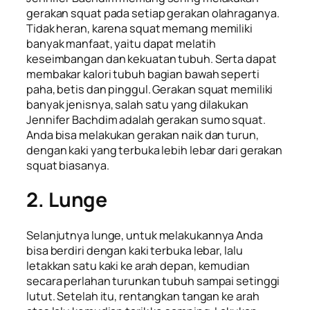
gerakan squat
pada setiap gerakan olahraganya.
Tidak heran, karena
squat
memang memiliki
banyak manfaat, yaitu dapat melatih
keseimbangan dan kekuatan tubuh. Serta dapat
membakar kalori tubuh bagian bawah seperti
paha, betis dan pinggul. Gerakan
squat
memiliki
banyak jenisnya, salah satu yang dilakukan
Jennifer Bachdim adalah gerakan
sumo squat.
Anda bisa melakukan gerakan naik dan turun,
dengan kaki yang terbuka lebih lebar dari gerakan
squat
biasanya.
2. Lunge
Selanjutnya
lunge,
untuk melakukannya Anda
bisa berdiri dengan kaki terbuka lebar, lalu
letakkan satu kaki ke arah depan, kemudian
secara perlahan turunkan tubuh sampai setinggi
lutut. Setelah itu, rentangkan tangan ke arah