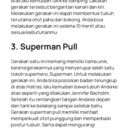
atas lalu kemudian tarik ke samping. Lakukan
gerakan tersebut bergantian kanan dan kiri.
Melakukan gerakan ini dapat membentuk tubuh
terutama otot paha dan bokong. Anda bisa
melakukan gerakan ini selama 10 menit atau
sesuai kebutuhanmu.
3. Superman Pull
G
erakan satu ini memang memiliki nama unik,
karena gerakannya yang menyerupai salah satu
tokoh
superhero,
Superman. Untuk melakukan
gerakan ini, Anda bisa posisikan badan telungkup
di atas matras, lalu kemudian bawa tubuh Anda ke
atas seperti yang dilakukan Jennifer Bachdim.
Setelah itu rentangkan tangan Anda ke depan
dan tarik ke belakang sampai selebar bahu.
Gerakan
superman pull
memiliki manfaat
memperkuat otot punggung dan memperbaiki
postur tubuh
. Serta dapat mengurangi