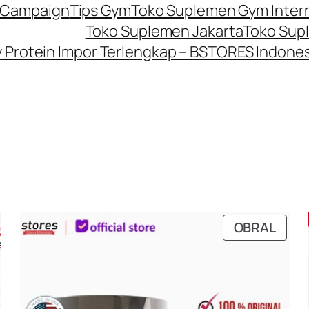
P Campaign
Tips Gym
Toko Suplemen Gym Inter
Toko Suplemen Jakarta
Toko Sup
Protein Impor Terlengkap – BSTORES Indones
RODUK
PRO
OBRAL
ENGAN
DEN
ISKON
DISK