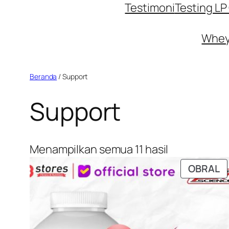
Testimoni
Testing L
Whey 
Beranda
/ Support
Support
Menampilkan semua 11 hasil
P
OBRAL
D
D