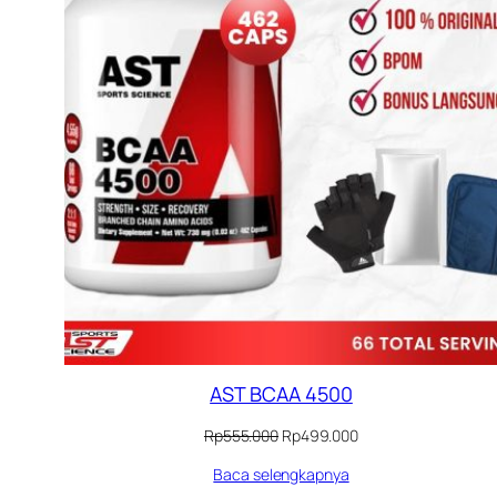
AST BCAA 4500
Harga
Harga
Rp
555.000
Rp
499.000
aslinya
saat
Baca selengkapnya
adalah:
ini