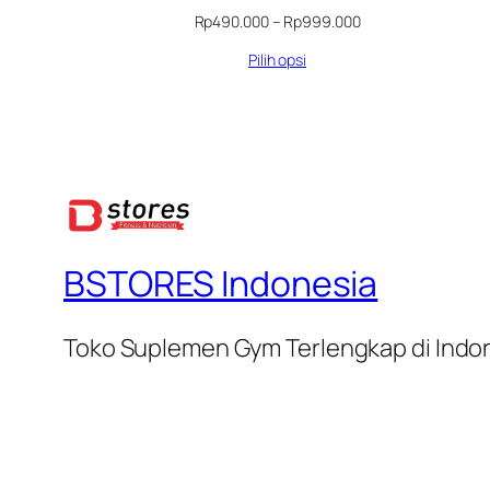
Rentang
Rp
490.000
–
Rp
999.000
harga:
Pilih opsi
Rp490.000
hingga
Rp999.000
BSTORES Indonesia
Toko Suplemen Gym Terlengkap di Indo