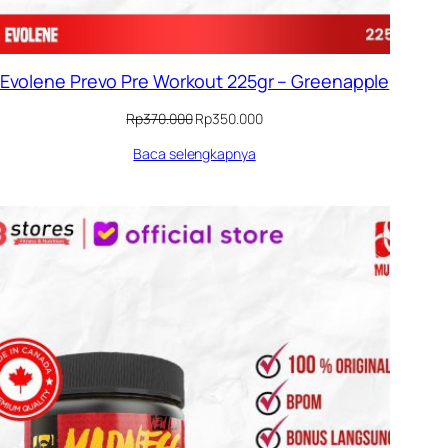
Evolene Prevo Pre Workout 225gr – Greenapple
Harga
Harga
Rp
370.000
Rp
350.000
aslinya
saat
Baca selengkapnya
adalah:
ini
Rp370.000.
adalah:
Rp350.000.