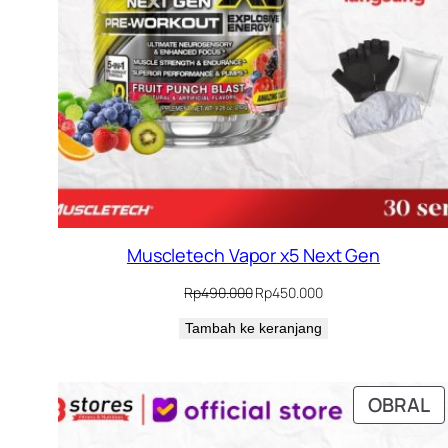
Muscletech Vapor x5 Next Gen
Harga
Harga
Rp
490.000
Rp
450.000
aslinya
saat
Tambah ke keranjang
adalah:
ini
Rp490.000.
adalah:
Rp450.000.
P
OBRAL
D