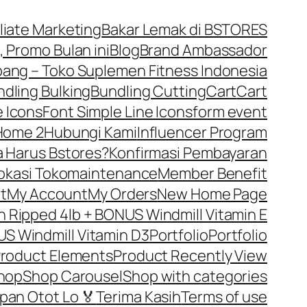
iliate Marketing
Bakar Lemak di BSTORES
, Promo Bulan ini
Blog
Brand Ambassador
ng – Toko Suplemen Fitness Indonesia
dling Bulking
Bundling Cutting
Cart
Cart
 Icons
Font Simple Line Icons
form event
Home 2
Hubungi Kami
Influencer Program
 Harus Bstores?
Konfirmasi Pembayaran
okasi Toko
maintenance
Member Benefit
t
My Account
My Orders
New Home Page
Ripped 4lb + BONUS Windmill Vitamin E
S Windmill Vitamin D3
Portfolio
Portfolio
roduct Elements
Product Recently View
hop
Shop Carousel
Shop with categories
pan Otot Lo 🏅
Terima Kasih
Terms of use