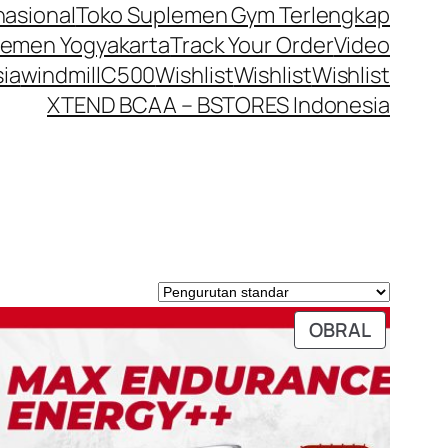
nasional
Toko Suplemen Gym Terlengkap
lemen Yogyakarta
Track Your Order
Video
ia
windmillC500
Wishlist
Wishlist
Wishlist
XTEND BCAA – BSTORES Indonesia
DUK
PRODUK
OBRAL
GAN
DENGAN
ON
DISKON