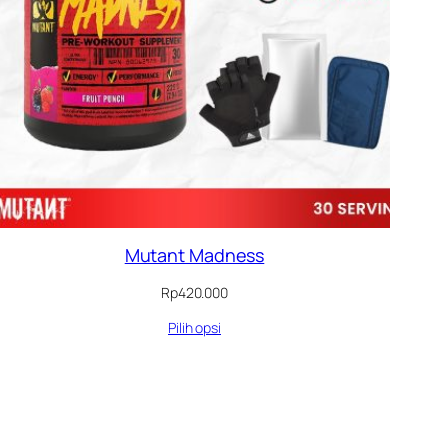
Mutant Madness
Rp
420.000
Pilih opsi
DUK
GAN