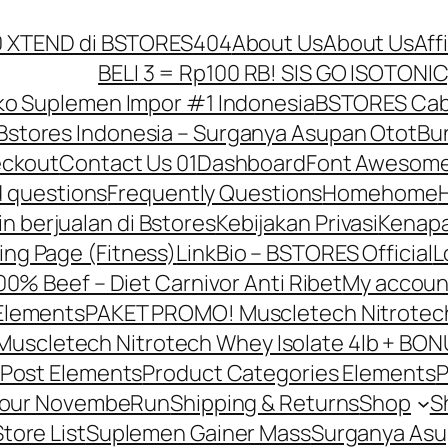
10 XTEND di BSTORES
404
About Us
About Us
Aff
BELI 3 = Rp100 RB! SIS GO ISOTONIC
o Suplemen Impor #1 Indonesia
BSTORES Caba
Bstores Indonesia – Surganya Asupan Otot
Bun
ckout
Contact Us 01
Dashboard
Font Awesome
d questions
Frequently Questions
Home
home
in berjualan di Bstores
Kebijakan Privasi
Kenapa
ing Page (Fitness)
LinkBio – BSTORES Official
L
0% Beef – Diet Carnivor Anti Ribet
My accoun
Elements
PAKET PROMO! Muscletech Nitrotech 
scletech Nitrotech Whey Isolate 4lb + BONU
Post Elements
Product Categories Elements
P
Your NovembeRun
Shipping & Returns
Shop
S
Store List
Suplemen Gainer Mass
Surganya Asu