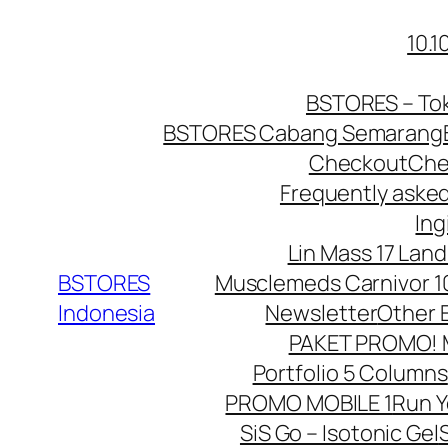
Lewati
10.
ke
konten
BSTORES – Tok
BSTORES Cabang Semarang
Checkout
Che
Frequently aske
Ing
Lin Mass 17 Land
BSTORES
Musclemeds Carnivor 10
Indonesia
Newsletter
Other 
PAKET PROMO! Mu
Portfolio 5 Columns
PROMO MOBILE 1
Run 
SiS Go – Isotonic Gel