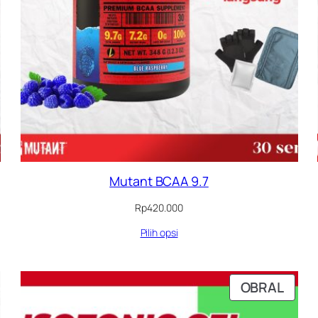
Mutant BCAA 9.7
Rp
420.000
Pilih opsi
RODUK
PRO
OBRAL
ENGAN
DEN