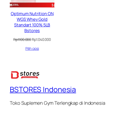
Optimum Nutrition ON
WGS Whey Gold
Standart 100% 5LB
Bstores
Harga
Harga
Rp
1.100.000
Rp
1.040.000
aslinya
saat
Pilih opsi
adalah:
ini
Rp1.100.000.
adalah:
Rp1.040.000.
BSTORES Indonesia
Toko Suplemen Gym Terlengkap di Indonesia