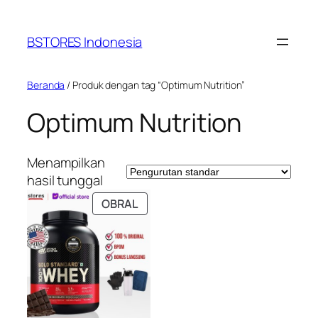
Lewati
ke
BSTORES Indonesia
konten
Beranda
/ Produk dengan tag “Optimum Nutrition”
Optimum Nutrition
Menampilkan
hasil tunggal
PRODUK
OBRAL
DENGAN
DISKON