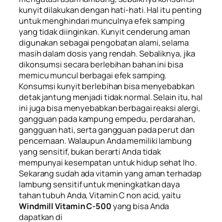
kunyit dilakukan dengan hati-hati. Hal itu penting
untuk menghindari munculnya efek samping
yang tidak diinginkan. Kunyit cenderung aman
digunakan sebagai pengobatan alami, selama
masih dalam dosis yang rendah. Sebaliknya, jika
dikonsumsi secara berlebihan bahan ini bisa
memicu muncul berbagai efek samping.
Konsumsi kunyit berlebihan bisa menyebabkan
detak jantung menjadi tidak normal. Selain itu, hal
ini juga bisa menyebabkan berbagai reaksi alergi,
gangguan pada kampung empedu, perdarahan,
gangguan hati, serta gangguan pada perut dan
pencernaan. Walaupun Anda memiliki lambung
yang sensitif, bukan berarti Anda tidak
mempunyai kesempatan untuk hidup sehat lho.
Sekarang sudah ada vitamin yang aman terhadap
lambung sensitif untuk meningkatkan daya
tahan tubuh Anda, Vitamin C
non acid,
yaitu
Windmill Vitamin C-500
yang bisa Anda
dapatkan di