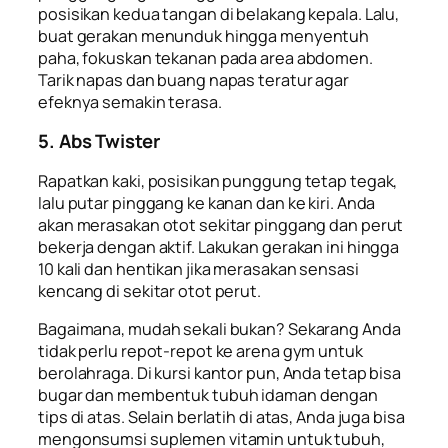
posisikan kedua tangan di belakang kepala. Lalu,
buat gerakan menunduk hingga menyentuh
paha, fokuskan tekanan pada area abdomen.
Tarik napas dan buang napas teratur agar
efeknya semakin terasa.
5. Abs Twister
Rapatkan kaki, posisikan punggung tetap tegak,
lalu putar pinggang ke kanan dan ke kiri. Anda
akan merasakan otot sekitar pinggang dan perut
bekerja dengan aktif. Lakukan gerakan ini hingga
10 kali dan hentikan jika merasakan sensasi
kencang di sekitar otot perut.
Bagaimana, mudah sekali bukan? Sekarang Anda
tidak perlu repot-repot ke arena gym untuk
berolahraga. Di kursi kantor pun, Anda tetap bisa
bugar dan membentuk tubuh idaman dengan
tips di atas. Selain berlatih di atas, Anda juga bisa
mengonsumsi suplemen vitamin untuk tubuh,