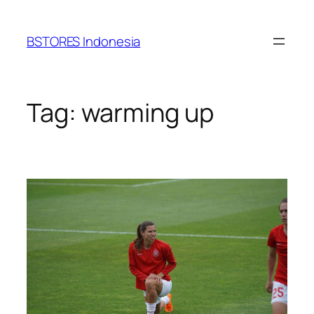
Lewati
ke
BSTORES Indonesia
konten
Tag:
warming up