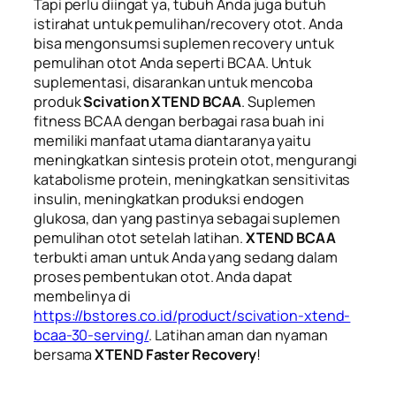
Tapi perlu diingat ya, tubuh Anda juga butuh
istirahat untuk pemulihan/
recovery
otot. Anda
bisa mengonsumsi suplemen
recovery
untuk
pemulihan otot Anda seperti BCAA. Untuk
suplementasi, disarankan untuk mencoba
produk
Scivation XTEND BCAA
. Suplemen
fitness BCAA dengan berbagai rasa buah ini
memiliki manfaat utama diantaranya yaitu
meningkatkan sintesis protein otot, mengurangi
katabolisme protein, meningkatkan sensitivitas
insulin, meningkatkan produksi endogen
glukosa, dan yang pastinya sebagai suplemen
pemulihan otot setelah latihan.
XTEND BCAA
terbukti aman untuk Anda yang sedang dalam
proses pembentukan otot. Anda dapat
membelinya di
https://bstores.co.id/product/scivation-xtend-
bcaa-30-serving/
. Latihan aman dan nyaman
bersama
XTEND Faster Recovery
!