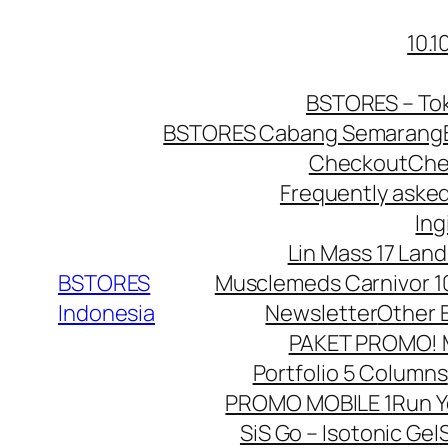
Lewati
10.
ke
konten
BSTORES – Tok
BSTORES Cabang Semarang
Checkout
Che
Frequently aske
Ing
Lin Mass 17 Land
BSTORES
Musclemeds Carnivor 10
Indonesia
Newsletter
Other 
PAKET PROMO! Mu
Portfolio 5 Columns
PROMO MOBILE 1
Run 
SiS Go – Isotonic Gel