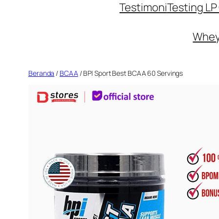
Testimoni
Testing L
Whey 
Beranda
/
BCAA
/ BPI Sport Best BCAA 60 Servings