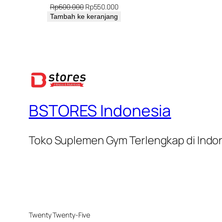
adalah:
Harga
Harga
Rp
600.000
Rp
550.000
Rp650.0
aslinya
saat
Tambah ke keranjang
adalah:
ini
Rp600.000.
adalah:
Rp550.000.
BSTORES Indonesia
Toko Suplemen Gym Terlengkap di Indo
Twenty Twenty-Five