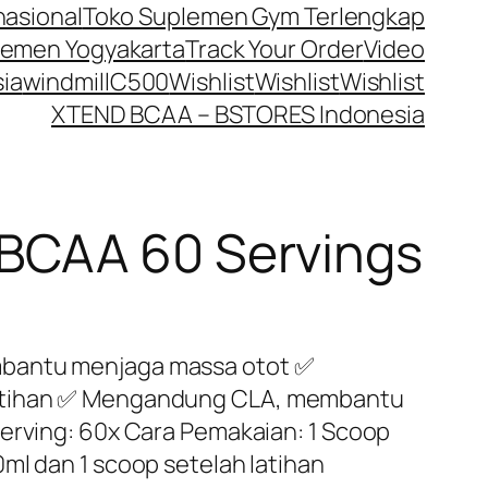
nasional
Toko Suplemen Gym Terlengkap
lemen Yogyakarta
Track Your Order
Video
ia
windmillC500
Wishlist
Wishlist
Wishlist
XTEND BCAA – BSTORES Indonesia
 BCAA 60 Servings
bantu menjaga massa otot ✅
atihan ✅ Mengandung CLA, membantu
Serving: 60x Cara Pemakaian: 1 Scoop
ml dan 1 scoop setelah latihan