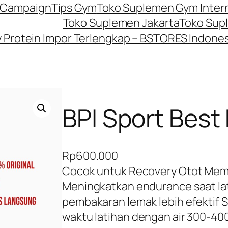
P Campaign
Tips Gym
Toko Suplemen Gym Inter
Toko Suplemen Jakarta
Toko Sup
Protein Impor Terlengkap – BSTORES Indones
BPI Sport Best
Rp
600.000
Cocok untuk Recovery Otot Mem
Meningkatkan endurance saat l
pembakaran lemak lebih efektif 
waktu latihan dengan air 300-400