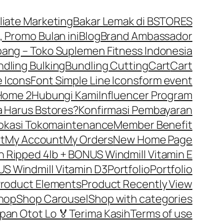
iliate Marketing
Bakar Lemak di BSTORES
, Promo Bulan ini
Blog
Brand Ambassador
ng – Toko Suplemen Fitness Indonesia
dling Bulking
Bundling Cutting
Cart
Cart
 Icons
Font Simple Line Icons
form event
Home 2
Hubungi Kami
Influencer Program
 Harus Bstores?
Konfirmasi Pembayaran
okasi Toko
maintenance
Member Benefit
t
My Account
My Orders
New Home Page
Ripped 4lb + BONUS Windmill Vitamin E
S Windmill Vitamin D3
Portfolio
Portfolio
roduct Elements
Product Recently View
hop
Shop Carousel
Shop with categories
pan Otot Lo 🏅
Terima Kasih
Terms of use