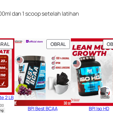
00ml dan 1 scoop setelah latihan
PRODUK
PRODUK
BRAL
OBRAL
O
DENGAN
DENGAN
DISKON
DISKON
te 2 LB
Harga
000
BPI Best BCAA
BPI Iso HD
saat
ng