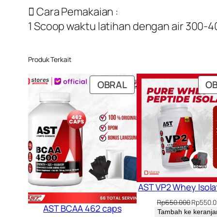
 Cara Pemakaian :
1 Scoop waktu latihan dengan air 300-4
Produk Terkait
PRODUK
OBRAL
O
DENGAN
DISKON
AST VP2 Whey Isola
Harga
Rp
650.000
Rp
550.
AST BCAA 462 caps
aslinya
Tambah ke keranja