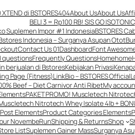
10 XTEND di BSTORES
404
About Us
About Us
Aff
BELI 3 = Rp100 RB! SIS GO ISOTONIC
o Suplemen Impor #1 Indonesia
BSTORES Caba
Bstores Indonesia – Surganya Asupan Otot
Bun
ckout
Contact Us 01
Dashboard
Font Awesome
d questions
Frequently Questions
Home
home
in berjualan di Bstores
Kebijakan Privasi
Kenapa
ing Page (Fitness)
LinkBio – BSTORES Official
L
0% Beef – Diet Carnivor Anti Ribet
My accoun
Elements
PAKET PROMO! Muscletech Nitrotech 
scletech Nitrotech Whey Isolate 4lb + BONU
Post Elements
Product Categories Elements
P
Your NovembeRun
Shipping & Returns
Shop
S
Store List
Suplemen Gainer Mass
Surganya Asu