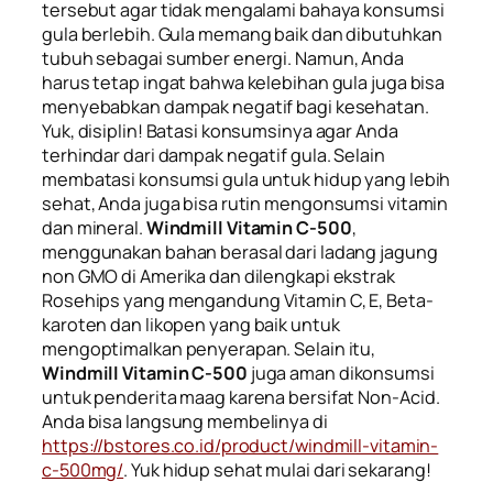
tersebut agar tidak mengalami bahaya konsumsi
gula berlebih.
Gula memang baik dan dibutuhkan
tubuh sebagai sumber energi. Namun, Anda
harus tetap ingat bahwa kelebihan gula juga bisa
menyebabkan dampak negatif bagi kesehatan.
Yuk, disiplin! Batasi konsumsinya agar Anda
terhindar dari dampak negatif gula. Selain
membatasi konsumsi gula untuk hidup yang lebih
sehat, Anda juga bisa rutin mengonsumsi vitamin
dan mineral.
Windmill Vitamin C-500
,
menggunakan bahan berasal dari ladang jagung
non GMO di Amerika dan dilengkapi ekstrak
Rosehips
yang mengandung Vitamin C, E,
Beta-
karoten
dan
likopen
yang baik untuk
mengoptimalkan penyerapan. Selain itu,
Windmill Vitamin C-500
juga aman dikonsumsi
untuk penderita maag karena bersifat
Non-Acid
.
Anda bisa langsung membelinya di
https://bstores.co.id/product/windmill-vitamin-
c-500mg/
. Yuk hidup sehat mulai dari sekarang!