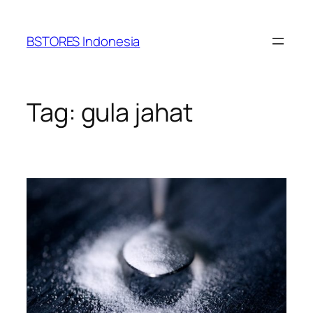
Lewati
ke
BSTORES Indonesia
konten
Tag:
gula jahat