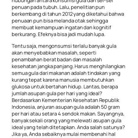
hubungan antara konsumsi gula dan sel-sel
penuan pada tubuh. Lalu, penelitian pun
berkembang di tahun 2012 yang diketahui bahwa
penuaan pun bisa melanda otak sehingga
membuat kemampuan ingatan dan kognitif
berkurang. Efeknya bisa jadi mudah lupa.
Tentu saja, mengonsumsi terlalu banyak gula
akan menyebabkan masalah, seperti
penambahan berat badan dan masalah
kesehatan jangka panjang. Harus menghilangkan
semua gula dari makanan adalah tindakan yang
kurang tepat karena manusia membutuhkan
glukosa untuk bertahan hidup.
Lantas, berapa
jumlah asupan gula per hari yang ideal?
Berdasarkan Kementerian Kesehatan Republik
Indonesia, anjuran asupan gula adalah 50 gram
per hari atau setara 4 sendok makan. Sayangnya,
banyak sekali orang yang melewati asupan gula
ideal yang telah ditetapkan. Anda salah satunya?
Jika ya, Anda sebaiknya mulai membenahi hal