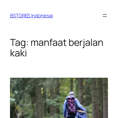
Lewati
ke
BSTORES Indonesia
konten
Tag:
manfaat berjalan
kaki