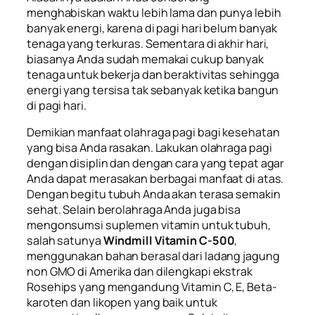
menghabiskan waktu lebih lama dan punya lebih
banyak energi, karena di pagi hari belum banyak
tenaga yang terkuras. Sementara di akhir hari,
biasanya Anda sudah memakai cukup banyak
tenaga untuk bekerja dan beraktivitas sehingga
energi yang tersisa tak sebanyak ketika bangun
di pagi hari.
Demikian manfaat olahraga pagi bagi kesehatan
yang bisa Anda rasakan. Lakukan olahraga pagi
dengan disiplin dan dengan cara yang tepat agar
Anda dapat merasakan berbagai manfaat di atas.
Dengan begitu tubuh Anda akan terasa semakin
sehat. Selain berolahraga Anda juga bisa
mengonsumsi suplemen vitamin untuk tubuh,
salah satunya
Windmill Vitamin C-500
,
menggunakan bahan berasal dari ladang jagung
non GMO di Amerika dan dilengkapi ekstrak
Rosehips
yang mengandung Vitamin C, E,
Beta-
karoten
dan
likopen
yang baik untuk