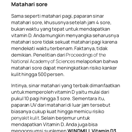
Matahari sore
Sama seperti matahari pagi, paparan sinar
matahari sore, khususnya setelah jam 4 sore,
bukan waktu yang tepat untuk mendapatkan
vitamin D. Anda mungkin menyangka seharusnya
matahari sore tidak sekuat matahari pagi karena
mendekati waktu terbenam. Faktanya, tidak
demikian. Penelitian dari
Proceedings of the
National Academy of Sciences
melaporkan bahwa
matahari sore dapat meningkatkan risiko kanker
kulit
hingga 500 persen.
Intinya, sinar matahari yang terbaik dimanfaatkan
untuk memperoleh vitamin D yaitu mulai dari
pukul 10 pagi hingga 3 sore. Sementara itu,
paparan UV dari matahari di luar jam tersebut
biasanya cukup kuat hingga memicu risiko
penyakit kulit
. Selain berjemur untuk
mendapatkan Vitamin D. Anda juga bisa
mengonsumsi suplemen
WINDMILL Vitamin D3