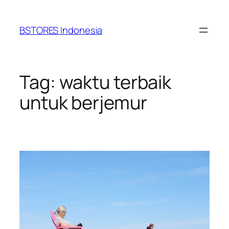
Lewati
ke
BSTORES Indonesia
konten
Tag:
waktu terbaik
untuk berjemur