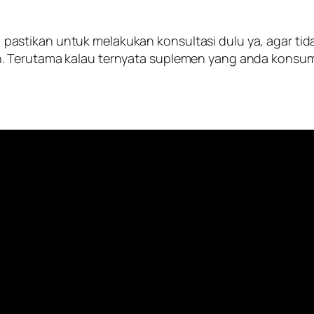
So, pastikan untuk melakukan konsultasi dulu ya, agar ti
. Terutama kalau ternyata suplemen yang anda konsums