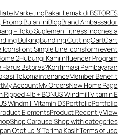
iliate Marketing
Bakar Lemak di BSTORES
, Promo Bulan ini
Blog
Brand Ambassador
ng – Toko Suplemen Fitness Indonesia
dling Bulking
Bundling Cutting
Cart
Cart
 Icons
Font Simple Line Icons
form event
Home 2
Hubungi Kami
Influencer Program
 Harus Bstores?
Konfirmasi Pembayaran
okasi Toko
maintenance
Member Benefit
t
My Account
My Orders
New Home Page
Ripped 4lb + BONUS Windmill Vitamin E
S Windmill Vitamin D3
Portfolio
Portfolio
roduct Elements
Product Recently View
hop
Shop Carousel
Shop with categories
pan Otot Lo 🏅
Terima Kasih
Terms of use