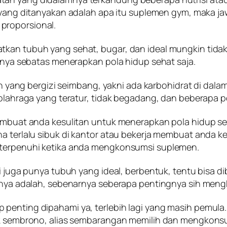
ka yang ditanyakan adalah apa itu suplemen gym, maka 
proporsional.
atkan tubuh yang sehat, bugar, dan ideal mungkin ti
hanya sebatas menerapkan pola hidup sehat saja.
g bergizi seimbang, yakni ada karbohidrat di dalamny
 olahraga yang teratur, tidak begadang, dan beberapa p
embuat anda kesulitan untuk menerapkan pola hidup seha
na terlalu sibuk di kantor atau bekerja membuat anda k
n terpenuhi ketika anda mengkonsumsi suplemen.
tapi juga punya tubuh yang ideal, berbentuk, tentu bi
ainnya adalah, sebenarnya seberapa pentingnya sih me
 penting dipahami ya, terlebih lagi yang masih pemu
idak sembrono, alias sembarangan memilih dan mengkon