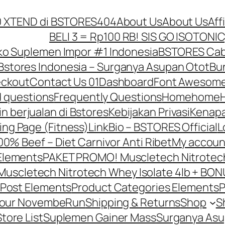
10 XTEND di BSTORES
404
About Us
About Us
Aff
BELI 3 = Rp100 RB! SIS GO ISOTONIC
o Suplemen Impor #1 Indonesia
BSTORES Caba
Bstores Indonesia – Surganya Asupan Otot
Bun
ckout
Contact Us 01
Dashboard
Font Awesome
d questions
Frequently Questions
Home
home
in berjualan di Bstores
Kebijakan Privasi
Kenapa
ing Page (Fitness)
LinkBio – BSTORES Official
L
0% Beef – Diet Carnivor Anti Ribet
My accoun
Elements
PAKET PROMO! Muscletech Nitrotech 
scletech Nitrotech Whey Isolate 4lb + BONU
Post Elements
Product Categories Elements
P
Your NovembeRun
Shipping & Returns
Shop
S
Store List
Suplemen Gainer Mass
Surganya Asu