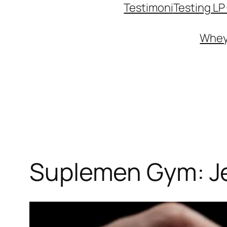
Testimoni
Testing L
Whey 
Suplemen Gym: Je