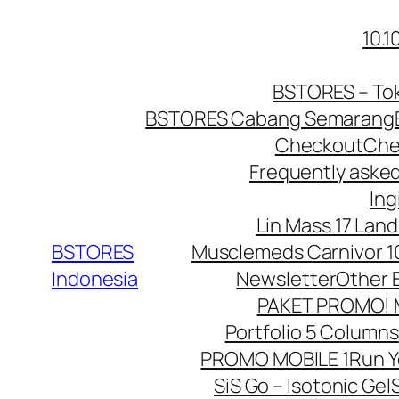
Lewati
10.
ke
konten
BSTORES – Tok
BSTORES Cabang Semarang
Checkout
Che
Frequently aske
Ing
Lin Mass 17 Land
BSTORES
Musclemeds Carnivor 10
Indonesia
Newsletter
Other 
PAKET PROMO! Mu
Portfolio 5 Columns
PROMO MOBILE 1
Run 
SiS Go – Isotonic Gel