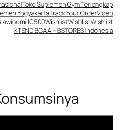
nasional
Toko Suplemen Gym Terlengkap
lemen Yogyakarta
Track Your Order
Video
ia
windmillC500
Wishlist
Wishlist
Wishlist
XTEND BCAA – BSTORES Indonesia
 Konsumsinya