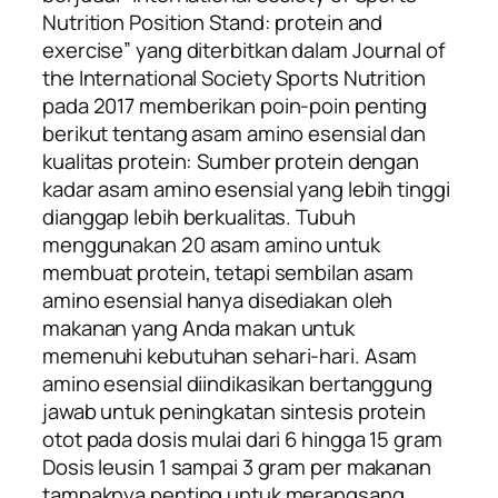
Nutrition Position Stand: protein and
exercise
” yang diterbitkan dalam
Journal of
the International Society Sports Nutrition
pada 2017 memberikan poin-poin penting
berikut tentang asam amino esensial dan
kualitas protein: Sumber protein dengan
kadar asam amino esensial yang lebih tinggi
dianggap lebih berkualitas. Tubuh
menggunakan 20 asam amino untuk
membuat protein, tetapi sembilan asam
amino esensial hanya disediakan oleh
makanan yang Anda makan untuk
memenuhi kebutuhan sehari-hari. Asam
amino esensial diindikasikan bertanggung
jawab untuk peningkatan sintesis protein
otot pada dosis mulai dari 6 hingga 15 gram
Dosis leusin 1 sampai 3 gram per makanan
tampaknya penting untuk merangsang