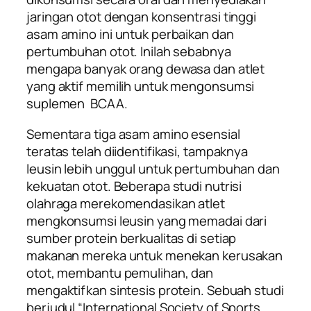
jaringan otot dengan konsentrasi tinggi
asam amino ini untuk perbaikan dan
pertumbuhan otot. Inilah sebabnya
mengapa banyak orang dewasa dan atlet
yang aktif memilih untuk mengonsumsi
suplemen BCAA.
Sementara tiga asam amino esensial
teratas telah diidentifikasi, tampaknya
leusin lebih unggul untuk pertumbuhan dan
kekuatan otot. Beberapa studi nutrisi
olahraga merekomendasikan atlet
mengkonsumsi leusin yang memadai dari
sumber protein berkualitas di setiap
makanan mereka untuk menekan kerusakan
otot, membantu pemulihan, dan
mengaktifkan sintesis protein. Sebuah studi
berjudul “
International Society of Sports