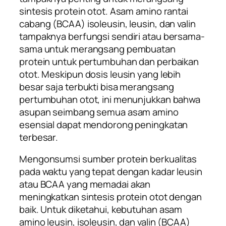
sintesis protein otot. Asam amino rantai
cabang (BCAA) isoleusin, leusin, dan valin
tampaknya berfungsi sendiri atau bersama-
sama untuk merangsang pembuatan
protein untuk pertumbuhan dan perbaikan
otot. Meskipun dosis leusin yang lebih
besar saja terbukti bisa merangsang
pertumbuhan otot, ini menunjukkan bahwa
asupan seimbang semua asam amino
esensial dapat mendorong peningkatan
terbesar.
Mengonsumsi sumber protein berkualitas
pada waktu yang tepat dengan kadar leusin
atau BCAA yang memadai akan
meningkatkan sintesis protein otot dengan
baik. Untuk diketahui, kebutuhan asam
amino leusin, isoleusin, dan valin (BCAA)