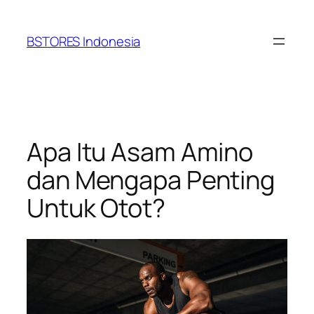
Lewati
ke
BSTORES Indonesia
konten
Apa Itu Asam Amino
dan Mengapa Penting
Untuk Otot?