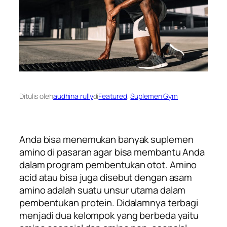
Ditulis oleh
audhina rully
di
Featured
, 
Suplemen Gym
Anda bisa menemukan banyak suplemen
amino di pasaran agar bisa membantu Anda
dalam program pembentukan otot.
Amino
acid
atau bisa juga disebut dengan asam
amino adalah suatu unsur utama dalam
pembentukan protein. Didalamnya terbagi
menjadi dua kelompok yang berbeda yaitu