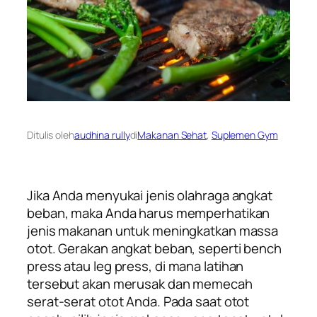
Ditulis oleh
audhina rully
di
Makanan Sehat
, 
Suplemen Gym
Jika Anda menyukai jenis olahraga angkat
beban, maka Anda harus memperhatikan
jenis makanan untuk meningkatkan massa
otot
. Gerakan angkat beban, seperti
bench
press
atau
leg press
, di mana latihan
tersebut akan merusak dan memecah
serat-serat otot Anda. Pada saat otot