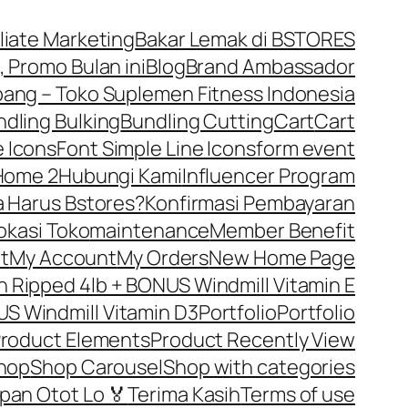
iliate Marketing
Bakar Lemak di BSTORES
, Promo Bulan ini
Blog
Brand Ambassador
ng – Toko Suplemen Fitness Indonesia
dling Bulking
Bundling Cutting
Cart
Cart
 Icons
Font Simple Line Icons
form event
Home 2
Hubungi Kami
Influencer Program
 Harus Bstores?
Konfirmasi Pembayaran
okasi Toko
maintenance
Member Benefit
t
My Account
My Orders
New Home Page
Ripped 4lb + BONUS Windmill Vitamin E
S Windmill Vitamin D3
Portfolio
Portfolio
roduct Elements
Product Recently View
hop
Shop Carousel
Shop with categories
pan Otot Lo 🏅
Terima Kasih
Terms of use