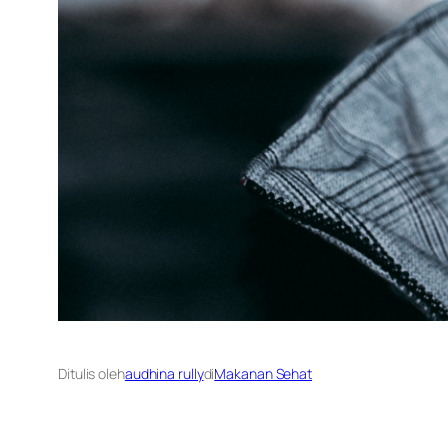
Ditulis oleh
audhina rully
di
Makanan Sehat