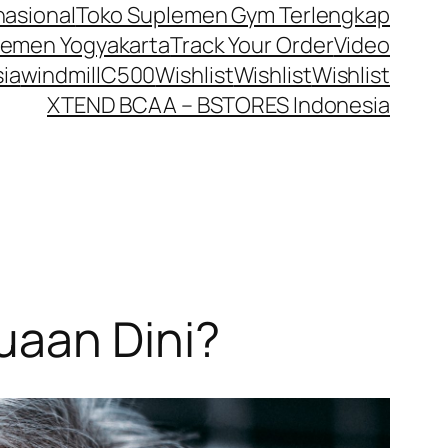
nasional
Toko Suplemen Gym Terlengkap
lemen Yogyakarta
Track Your Order
Video
ia
windmillC500
Wishlist
Wishlist
Wishlist
XTEND BCAA – BSTORES Indonesia
uaan Dini?