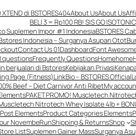
10 XTEND di BSTORES
404
About Us
About Us
Aff
BELI 3 = Rp100 RB! SIS GO ISOTONIC
o Suplemen Impor #1 Indonesia
BSTORES Caba
Bstores Indonesia – Surganya Asupan Otot
Bun
ckout
Contact Us 01
Dashboard
Font Awesome
d questions
Frequently Questions
Home
home
in berjualan di Bstores
Kebijakan Privasi
Kenapa
ing Page (Fitness)
LinkBio – BSTORES Official
L
0% Beef – Diet Carnivor Anti Ribet
My accoun
Elements
PAKET PROMO! Muscletech Nitrotech 
scletech Nitrotech Whey Isolate 4lb + BONU
Post Elements
Product Categories Elements
P
Your NovembeRun
Shipping & Returns
Shop
S
Store List
Suplemen Gainer Mass
Surganya Asu