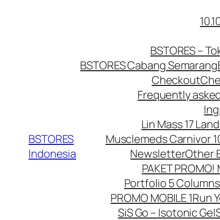
Lewati
10.
ke
konten
BSTORES – Tok
BSTORES Cabang Semarang
Checkout
Che
Frequently aske
Ing
Lin Mass 17 Land
BSTORES
Musclemeds Carnivor 10
Indonesia
Newsletter
Other 
PAKET PROMO! Mu
Portfolio 5 Columns
PROMO MOBILE 1
Run 
SiS Go – Isotonic Gel