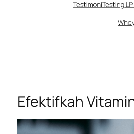
Testimoni
Testing L
Whey 
Efektifkah Vitam