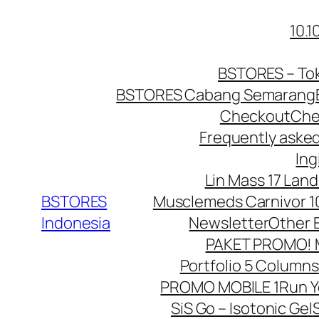
Lewati
10.
ke
konten
BSTORES – Tok
BSTORES Cabang Semarang
Checkout
Che
Frequently aske
Ing
Lin Mass 17 Land
BSTORES
Musclemeds Carnivor 10
Indonesia
Newsletter
Other 
PAKET PROMO! Mu
Portfolio 5 Columns
PROMO MOBILE 1
Run 
SiS Go – Isotonic Gel