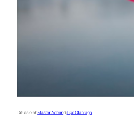
Ditulis oleh
Master Admin
di
Tips Olahraga