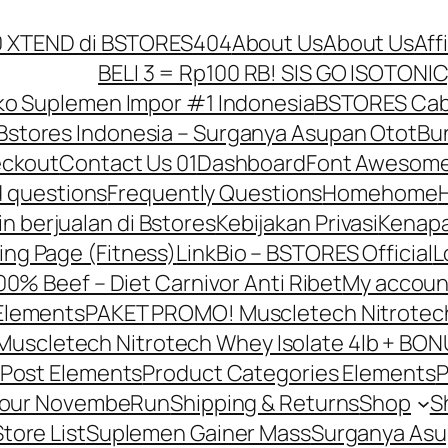
10 XTEND di BSTORES
404
About Us
About Us
Aff
BELI 3 = Rp100 RB! SIS GO ISOTONIC
o Suplemen Impor #1 Indonesia
BSTORES Caba
Bstores Indonesia – Surganya Asupan Otot
Bun
ckout
Contact Us 01
Dashboard
Font Awesome
d questions
Frequently Questions
Home
home
in berjualan di Bstores
Kebijakan Privasi
Kenapa
ing Page (Fitness)
LinkBio – BSTORES Official
L
0% Beef – Diet Carnivor Anti Ribet
My accoun
Elements
PAKET PROMO! Muscletech Nitrotech 
scletech Nitrotech Whey Isolate 4lb + BONU
Post Elements
Product Categories Elements
P
Your NovembeRun
Shipping & Returns
Shop
S
Store List
Suplemen Gainer Mass
Surganya Asu