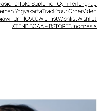
nasional
Toko Suplemen Gym Terlengkap
lemen Yogyakarta
Track Your Order
Video
ia
windmillC500
Wishlist
Wishlist
Wishlist
XTEND BCAA – BSTORES Indonesia