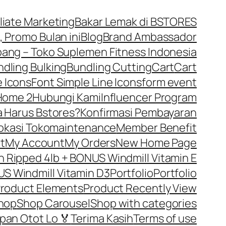
iliate Marketing
Bakar Lemak di BSTORES
, Promo Bulan ini
Blog
Brand Ambassador
ng – Toko Suplemen Fitness Indonesia
dling Bulking
Bundling Cutting
Cart
Cart
 Icons
Font Simple Line Icons
form event
Home 2
Hubungi Kami
Influencer Program
 Harus Bstores?
Konfirmasi Pembayaran
okasi Toko
maintenance
Member Benefit
t
My Account
My Orders
New Home Page
Ripped 4lb + BONUS Windmill Vitamin E
S Windmill Vitamin D3
Portfolio
Portfolio
roduct Elements
Product Recently View
hop
Shop Carousel
Shop with categories
pan Otot Lo 🏅
Terima Kasih
Terms of use