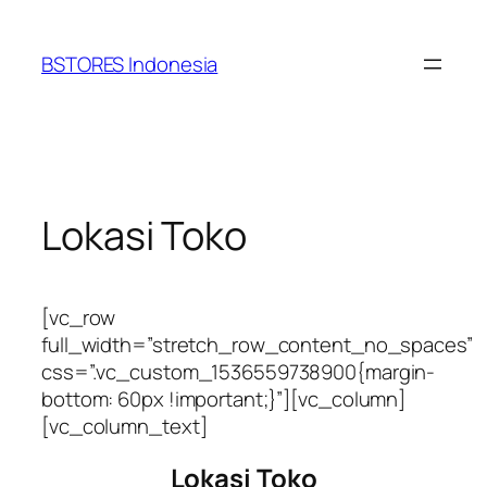
Lewati
ke
BSTORES Indonesia
konten
Lokasi Toko
[vc_row
full_width=”stretch_row_content_no_spaces”
css=”.vc_custom_1536559738900{margin-
bottom: 60px !important;}”][vc_column]
[vc_column_text]
Lokasi Toko