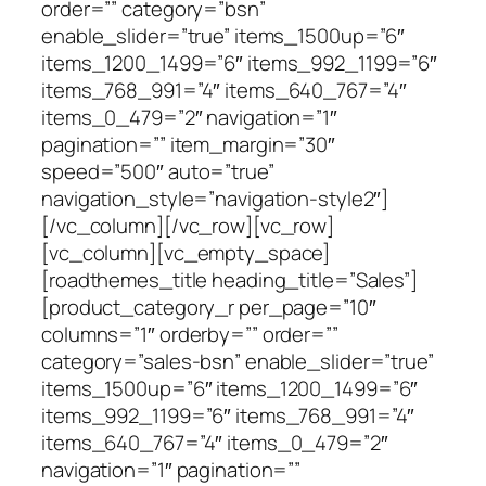
order=”” category=”bsn”
enable_slider=”true” items_1500up=”6″
items_1200_1499=”6″ items_992_1199=”6″
items_768_991=”4″ items_640_767=”4″
items_0_479=”2″ navigation=”1″
pagination=”” item_margin=”30″
speed=”500″ auto=”true”
navigation_style=”navigation-style2″]
[/vc_column][/vc_row][vc_row]
[vc_column][vc_empty_space]
[roadthemes_title heading_title=”Sales”]
[product_category_r per_page=”10″
columns=”1″ orderby=”” order=””
category=”sales-bsn” enable_slider=”true”
items_1500up=”6″ items_1200_1499=”6″
items_992_1199=”6″ items_768_991=”4″
items_640_767=”4″ items_0_479=”2″
navigation=”1″ pagination=””