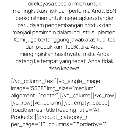
direkayasa secara ilmiah untuk
meningkatkan fisik dan performa Anda. BSN
berkomitmen untuk menetapkan standar
baru dalam pengembangan produk dan
menjadi pemimpin dalam industri suplemen.
Kami juga bertanggung jawab atas kualitas
dari produk kami 100%. Jika Anda
menginginkan hasil nyata, maka Anda
datang ke tempat yang tepat, Anda tidak
akan kecewa.
[/vc_column_text][vc_single_image
image=”5568″ img_size=”medium”
alignment=”center”][/vc_column][/vc_row]
[vc_row][vc_column][vc_empty_space]
[roadthemes_title heading_title=”All
Products”][product_category_r
per_page=”10″ columns=”1″ orderby=””