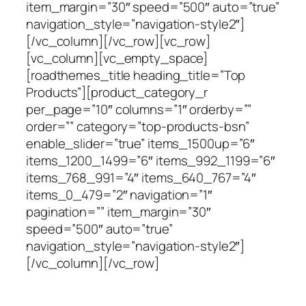
item_margin=”30″ speed=”500″ auto=”true”
navigation_style=”navigation-style2″]
[/vc_column][/vc_row][vc_row]
[vc_column][vc_empty_space]
[roadthemes_title heading_title=”Top
Products”][product_category_r
per_page=”10″ columns=”1″ orderby=””
order=”” category=”top-products-bsn”
enable_slider=”true” items_1500up=”6″
items_1200_1499=”6″ items_992_1199=”6″
items_768_991=”4″ items_640_767=”4″
items_0_479=”2″ navigation=”1″
pagination=”” item_margin=”30″
speed=”500″ auto=”true”
navigation_style=”navigation-style2″]
[/vc_column][/vc_row]