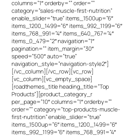
columns=”1″ orderby=”” order=””
category=”sales-muscle-first-nutrition”
enable_slider=”true” items_1500up=”6″
items_1200_1499=”6″ items_992_1199=”6″
items_768_991=”4″ items_640_767=”4″
items_0_479=”2″ navigation=”1″
pagination=”” item_margin=”30″
speed=”500″ auto=”true”
navigation_style=”navigation-style2″]
[/vc_column][/vc_row][vc_row]
[vc_column][vc_empty_space]
[roadthemes_title heading_title=”Top
Products”][product_category_r
per_page=”10″ columns=”1″ orderby=””
order=”” category=”top-products-muscle-
first-nutrition” enable_slider=”true”
items_1500up=”6″ items_1200_1499=”6″
items_992_1199=”6″ items_768_991=”4″