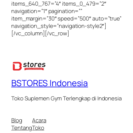
items_640_767=”4″ items_0_479=”2″
navigation=”1″ pagination=””
item_margin=”30″ speed=”500″ auto=”true”
navigation_style=”navigation-style2″]
[/vc_column][/vc_row]
BSTORES Indonesia
Toko Suplemen Gym Terlengkap di Indonesia
Blog
Acara
Tentang
Toko