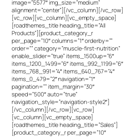
image=”5577″ img_size=”medium”
alignment=”center”][/vc_column][/vc_row]
[vc_row][vc_column][vc_empty_space]
[roadthemes_title heading_title=”All
Products”][product_category_r
per_page=”10″ columns=”1″ orderby=””
order=”” category=”muscle-first-nutrition”
enable_slider=”true” items_1500up=”6″
items_1200_1499=”6″ items_992_1199=”6″
items_768_991=”4″ items_640_767=”4″
items_0_479=”2″ navigation=”1″
pagination=”” item_margin=”30″
speed=”500″ auto=”true”
navigation_style=”navigation-style2″]
[/vc_column][/vc_row][vc_row]
[vc_column][vc_empty_space]
[roadthemes_title heading_title=”Sales”]
[product_category_r per_page=”10″