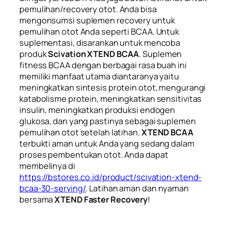
pemulihan/
recovery
otot. Anda bisa
mengonsumsi suplemen
recovery
untuk
pemulihan otot Anda seperti BCAA. Untuk
suplementasi, disarankan untuk mencoba
produk
Scivation XTEND BCAA
. Suplemen
fitness BCAA dengan berbagai rasa buah ini
memiliki manfaat utama diantaranya yaitu
meningkatkan sintesis protein otot, mengurangi
katabolisme protein, meningkatkan sensitivitas
insulin, meningkatkan produksi endogen
glukosa, dan yang pastinya sebagai suplemen
pemulihan otot setelah latihan.
XTEND BCAA
terbukti aman untuk Anda yang sedang dalam
proses pembentukan otot. Anda dapat
membelinya di
https://bstores.co.id/product/scivation-xtend-
bcaa-30-serving/
. Latihan aman dan nyaman
bersama
XTEND Faster Recovery
!