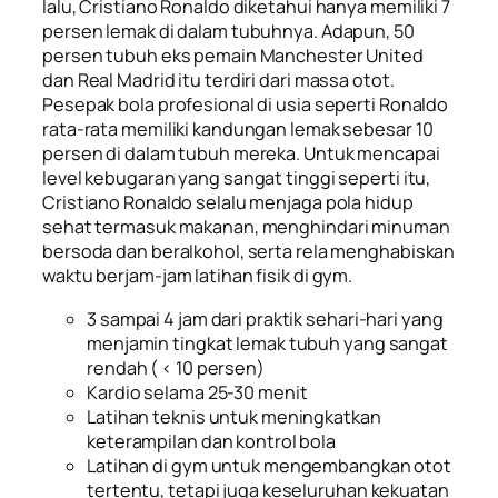
lalu, Cristiano Ronaldo diketahui hanya memiliki 7
persen lemak di dalam tubuhnya. Adapun, 50
persen tubuh eks pemain Manchester United
dan Real Madrid itu terdiri dari massa otot.
Pesepak bola profesional di usia seperti Ronaldo
rata-rata memiliki kandungan lemak sebesar 10
persen di dalam tubuh mereka. Untuk mencapai
level kebugaran yang sangat tinggi seperti itu,
Cristiano Ronaldo selalu menjaga pola hidup
sehat termasuk makanan, menghindari minuman
bersoda dan beralkohol, serta rela menghabiskan
waktu berjam-jam latihan fisik di gym.
3 sampai 4 jam dari praktik sehari-hari yang
menjamin tingkat lemak tubuh yang sangat
rendah ( < 10 persen)
Kardio selama 25-30 menit
Latihan teknis untuk meningkatkan
keterampilan dan kontrol bola
Latihan di gym untuk mengembangkan otot
tertentu, tetapi juga keseluruhan kekuatan