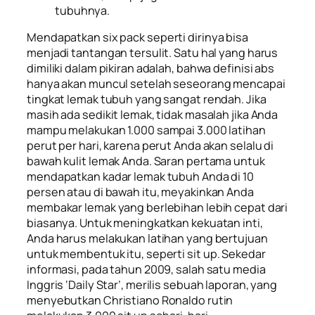
tubuhnya.
Mendapatkan
six pack
seperti dirinya bisa
menjadi tantangan tersulit. Satu hal yang harus
dimiliki dalam pikiran adalah, bahwa definisi abs
hanya akan muncul setelah seseorang mencapai
tingkat lemak tubuh yang sangat rendah. Jika
masih ada sedikit lemak, tidak masalah jika Anda
mampu melakukan 1.000 sampai 3.000 latihan
perut per hari, karena perut Anda akan selalu di
bawah kulit lemak Anda. Saran pertama untuk
mendapatkan kadar lemak tubuh Anda di 10
persen atau di bawah itu, meyakinkan Anda
membakar lemak yang berlebihan lebih cepat dari
biasanya. Untuk meningkatkan kekuatan inti,
Anda harus melakukan latihan yang bertujuan
untuk membentuk itu, seperti
sit up
. Sekedar
informasi, pada tahun 2009, salah satu media
Inggris
‘Daily Star’
, merilis sebuah laporan, yang
menyebutkan Christiano Ronaldo rutin