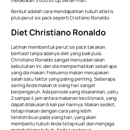
melakukan 3.000 sit up sehari-hari.
Berikut adalah cara mendapatkan tubuh atletis
plus perut
six pack
seperti Cristiano Ronaldo:
Diet Christiano Ronaldo
Latihan membentuk perut
six pack
tak akan
berhasil tanpa adanya diet yang baik pula.
Christiano Ronaldo sangat menyadari akan
kebutuhan ini, dan dia memperhatikan sekali apa
yang dia makan. Frekuensi makan merupakan
salah satu faktor yang paling penting. Seberapa
sering Anda makan di siang hari sangat
berpengaruh. Ada periode yang disarankan, yaitu
2 sampai 4 jam antara makanan kecil/
snack
, yang
dapat dilakukan 6 kali per harinya. Makan sedikit,
tetapi makan dengan cara yang lebih
terdistribusi pada siang hari, yang akan
membantu tubuh Anda tetap kuat dan menjaga