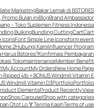
iliate Marketing
Bakar Lemak di BSTORES
, Promo Bulan ini
Blog
Brand Ambassador
ng – Toko Suplemen Fitness Indonesia
dling Bulking
Bundling Cutting
Cart
Cart
 Icons
Font Simple Line Icons
form event
Home 2
Hubungi Kami
Influencer Program
 Harus Bstores?
Konfirmasi Pembayaran
okasi Toko
maintenance
Member Benefit
t
My Account
My Orders
New Home Page
Ripped 4lb + BONUS Windmill Vitamin E
S Windmill Vitamin D3
Portfolio
Portfolio
roduct Elements
Product Recently View
hop
Shop Carousel
Shop with categories
pan Otot Lo 🏅
Terima Kasih
Terms of use