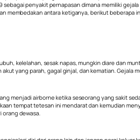
9 sebagai penyakit pernapasan dimana memiliki gejala
ulitan membedakan antara ketiganya, berikut beberapa 
tubuh, kelelahan, sesak napas, mungkin diare dan munt
t yang parah, gagal ginjal, dan kematian. Gejala mu
yang menjadi
airborne
ketika seseorang yang sakit sedan
kaan tempat tetesan ini mendarat dan kemudian meny
ri orang dewasa.
isolasi diri dari orang lain dan jangan pergi keluar kec