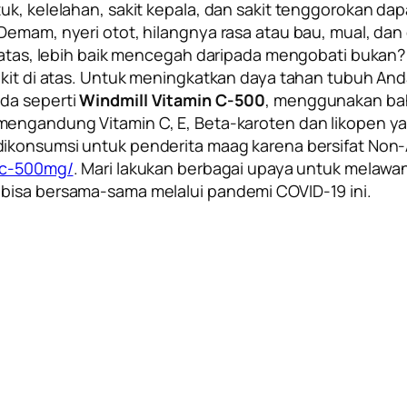
uk, kelelahan, sakit kepala, dan sakit tenggorokan dap
 Demam, nyeri otot, hilangnya rasa atau bau, mual, d
di atas, lebih baik mencegah daripada mengobati bukan
yakit di atas. Untuk meningkatkan daya tahan tubuh 
nda seperti
Windmill Vitamin C-500
, menggunakan bah
engandung Vitamin C, E,
Beta-karoten
dan
likopen
ya
ikonsumsi untuk penderita maag karena bersifat
Non-
n-c-500mg/
. Mari lakukan berbagai upaya untuk melawa
 bisa bersama-sama melalui pandemi COVID-19 ini.