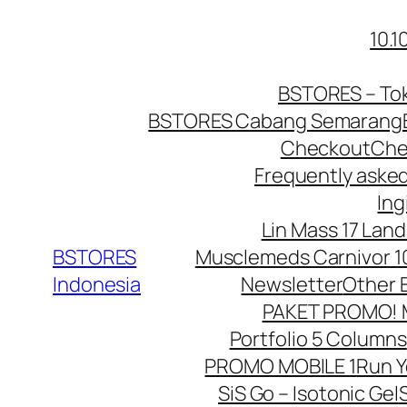
Lewati
10.
ke
konten
BSTORES – Tok
BSTORES Cabang Semarang
Checkout
Che
Frequently aske
Ing
Lin Mass 17 Land
BSTORES
Musclemeds Carnivor 10
Indonesia
Newsletter
Other 
PAKET PROMO! Mu
Portfolio 5 Columns
PROMO MOBILE 1
Run 
SiS Go – Isotonic Gel