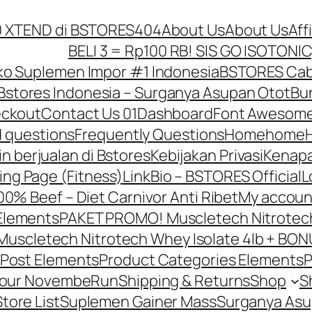
10 XTEND di BSTORES
404
About Us
About Us
Aff
BELI 3 = Rp100 RB! SIS GO ISOTONIC
o Suplemen Impor #1 Indonesia
BSTORES Caba
Bstores Indonesia – Surganya Asupan Otot
Bun
ckout
Contact Us 01
Dashboard
Font Awesome
d questions
Frequently Questions
Home
home
in berjualan di Bstores
Kebijakan Privasi
Kenapa
ing Page (Fitness)
LinkBio – BSTORES Official
L
0% Beef – Diet Carnivor Anti Ribet
My accoun
Elements
PAKET PROMO! Muscletech Nitrotech 
scletech Nitrotech Whey Isolate 4lb + BONU
Post Elements
Product Categories Elements
P
Your NovembeRun
Shipping & Returns
Shop
S
Store List
Suplemen Gainer Mass
Surganya Asu