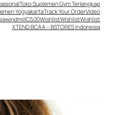
nasional
Toko Suplemen Gym Terlengkap
lemen Yogyakarta
Track Your Order
Video
ia
windmillC500
Wishlist
Wishlist
Wishlist
XTEND BCAA – BSTORES Indonesia