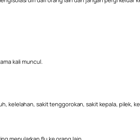
tama kali muncul.
h, kelelahan, sakit tenggorokan, sakit kepala, pilek, 
ng menularkan flu ke orang lain.