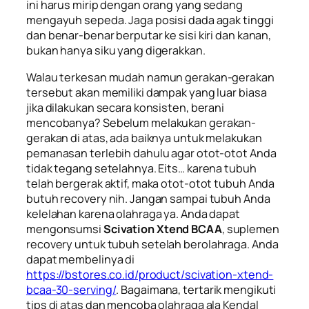
ini harus mirip dengan orang yang sedang
mengayuh sepeda. Jaga posisi dada agak tinggi
dan benar-benar berputar ke sisi kiri dan kanan,
bukan hanya siku yang digerakkan.
Walau terkesan mudah namun gerakan-gerakan
tersebut akan memiliki dampak yang luar biasa
jika dilakukan secara konsisten, berani
mencobanya? Sebelum melakukan gerakan-
gerakan di atas, ada baiknya untuk melakukan
pemanasan terlebih dahulu agar otot-otot Anda
tidak tegang setelahnya. Eits… karena tubuh
telah bergerak aktif, maka otot-otot tubuh Anda
butuh recovery nih. Jangan sampai tubuh Anda
kelelahan karena olahraga ya. Anda dapat
mengonsumsi
Scivation Xtend BCAA
, suplemen
recovery
untuk tubuh setelah berolahraga. Anda
dapat membelinya di
https://bstores.co.id/product/scivation-xtend-
bcaa-30-serving/
. Bagaimana, tertarik mengikuti
tips di atas dan mencoba olahraga ala Kendal