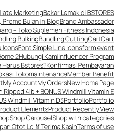
iliate Marketing
Bakar Lemak di BSTORES
, Promo Bulan ini
Blog
Brand Ambassador
ng – Toko Suplemen Fitness Indonesia
dling Bulking
Bundling Cutting
Cart
Cart
 Icons
Font Simple Line Icons
form event
Home 2
Hubungi Kami
Influencer Program
 Harus Bstores?
Konfirmasi Pembayaran
okasi Toko
maintenance
Member Benefit
t
My Account
My Orders
New Home Page
Ripped 4lb + BONUS Windmill Vitamin E
S Windmill Vitamin D3
Portfolio
Portfolio
roduct Elements
Product Recently View
hop
Shop Carousel
Shop with categories
pan Otot Lo 🏅
Terima Kasih
Terms of use