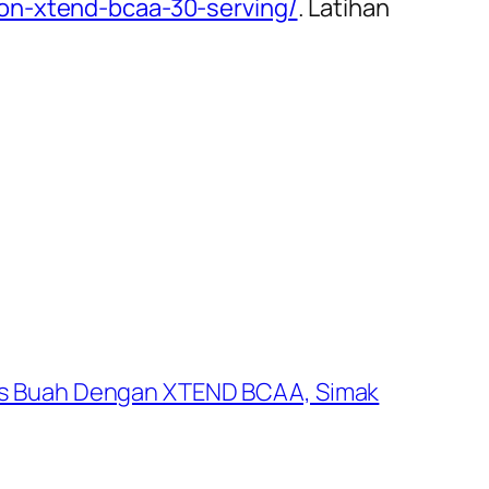
tion-xtend-bcaa-30-serving/
. Latihan
s Buah Dengan XTEND BCAA, Simak