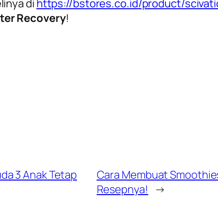
inya di
https://bstores.co.id/product/sciva
ter Recovery
!
da 3 Anak Tetap
Cara Membuat Smoothie
Resepnya!
→