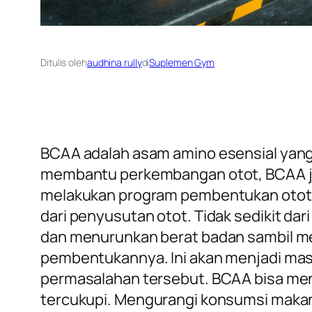
Ditulis oleh
audhina rully
di
Suplemen Gym
BCAA adalah asam amino esensial yang t
membantu perkembangan otot, BCAA jug
melakukan program pembentukan otot,
dari penyusutan otot. Tidak sedikit 
dan menurunkan berat badan sambil me
pembentukannya. Ini akan menjadi ma
permasalahan tersebut. BCAA bisa men
tercukupi. Mengurangi konsumsi makana