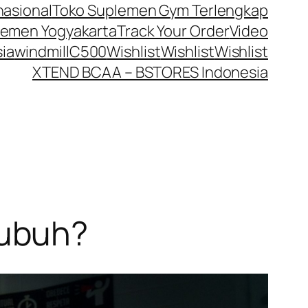
nasional
Toko Suplemen Gym Terlengkap
lemen Yogyakarta
Track Your Order
Video
ia
windmillC500
Wishlist
Wishlist
Wishlist
XTEND BCAA – BSTORES Indonesia
Tubuh?