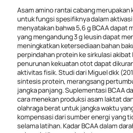
Asam amino rantai cabang merupakan 
untuk fungsi spesifiknya dalam aktivasi
menyatakan bahwa 5,6 g BCAA dapat me
yang mengandung 3 g leusin dapat meni
meningkatkan ketersediaan bahan baku
perpindahan protein ke sirkulasi akiba
penurunan kekuatan otot dapat dikur
aktivitas fisik. Studi dari Miguel dkk
sintesis protein, merangsang pertumbu
jangka panjang. Suplementasi BCAA da
cara menekan produksi asam laktat dan
olahraga berat untuk jangka waktu ya
kompensasi dari sumber energi yang ti
selama latihan. Kadar BCAA dalam dar