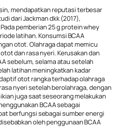
in, mendapatkan reputasi terbesar
tudi dari Jackman dkk (2017),
 Pada pemberian 25 g protein whey
eriode latihan. Konsumsi BCAA
ngan otot. Olahraga dapat memicu
otot dan rasa nyeri. Kerusakan dan
A sebelum, selama atau setelah
telah latihan meningkatkan kadar
aptif otot rangka terhadap olahraga
asa nyeri setelah berolahraga, dengan
mikian juga saat seseorang melakukan
n menggunakan BCAA sebagai
pat berfungsi sebagai sumber energi
g disebabkan oleh penggunaan BCAA