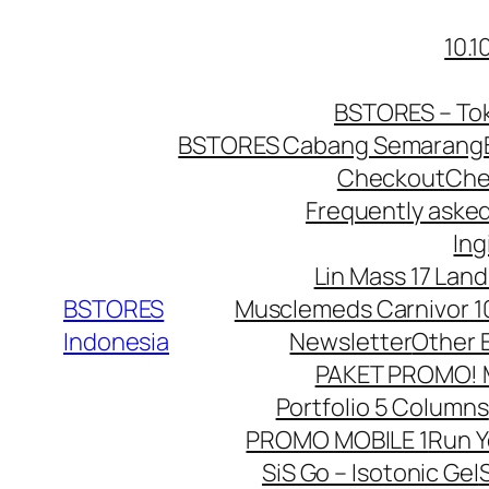
Lewati
10.
ke
konten
BSTORES – Tok
BSTORES Cabang Semarang
Checkout
Che
Frequently aske
Ing
Lin Mass 17 Land
BSTORES
Musclemeds Carnivor 10
Indonesia
Newsletter
Other 
PAKET PROMO! Mu
Portfolio 5 Columns
PROMO MOBILE 1
Run 
SiS Go – Isotonic Gel