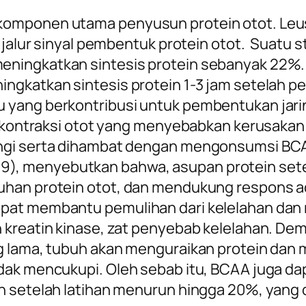
komponen utama penyusun protein otot. Leus
 jalur sinyal pembentuk protein otot. Suatu s
ningkatkan sintesis protein sebanyak 22%.
ngkatkan sintesis protein 1-3 jam setelah p
 yang berkontribusi untuk pembentukan jari
t kontraksi otot yang menyebabkan kerusakan 
angi serta dihambat dengan mengonsumsi BCA
 (2019), menyebutkan bahwa, asupan protein se
han protein otot, dan mendukung respons ad
pat membantu pemulihan dari kelelahan dan r
 kreatin kinase, zat penyebab kelelahan. De
ng lama, tubuh akan menguraikan protein da
dak mencukupi. Oleh sebab itu, BCAA juga da
ah setelah latihan menurun hingga 20%, yan