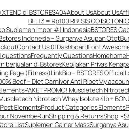
10 XTEND di BSTORES
404
About Us
About Us
Aff
BELI 3 = Rp100 RB! SIS GO ISOTONIC
o Suplemen Impor #1 Indonesia
BSTORES Caba
Bstores Indonesia – Surganya Asupan Otot
Bun
ckout
Contact Us 01
Dashboard
Font Awesome
d questions
Frequently Questions
Home
home
in berjualan di Bstores
Kebijakan Privasi
Kenapa
ing Page (Fitness)
LinkBio – BSTORES Official
L
0% Beef – Diet Carnivor Anti Ribet
My accoun
Elements
PAKET PROMO! Muscletech Nitrotech 
scletech Nitrotech Whey Isolate 4lb + BONU
Post Elements
Product Categories Elements
P
Your NovembeRun
Shipping & Returns
Shop
S
Store List
Suplemen Gainer Mass
Surganya Asu