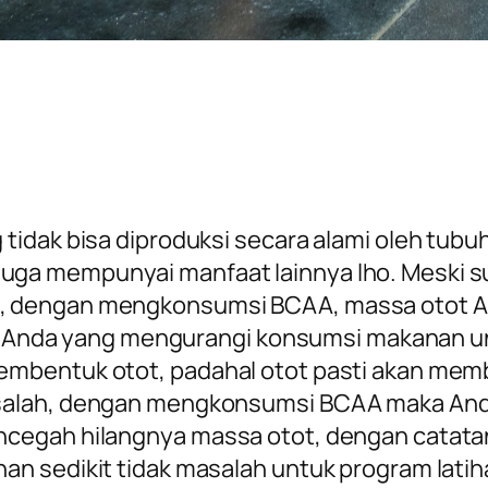
idak bisa diproduksi secara alami oleh tubuh
a mempunyai manfaat lainnya lho. Meski sup
 dengan mengkonsumsi BCAA, massa otot And
dari Anda yang mengurangi konsumsi makanan
mbentuk otot, padahal otot pasti akan memb
salah, dengan mengkonsumsi BCAA maka And
cegah hilangnya massa otot, dengan catatan
n sedikit tidak masalah untuk program latih