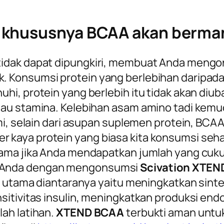
 khususnya BCAA akan berman
tidak dapat dipungkiri, membuat Anda meng
 Konsumsi protein yang berlebihan daripad
i, protein yang berlebih itu tidak akan diuba
au stamina. Kelebihan asam amino tadi kemudi
mi, selain dari asupan suplemen protein, BC
kaya protein yang biasa kita konsumsi sehar
ama jika Anda mendapatkan jumlah yang cukup
 Anda dengan mengonsumsi
Scivation XTE
t utama diantaranya yaitu meningkatkan sinte
sitivitas insulin, meningkatkan produksi end
ah latihan.
XTEND BCAA
terbukti aman untu