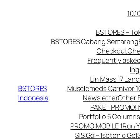
Lewati
10.
ke
konten
BSTORES – Tok
BSTORES Cabang Semarang
Checkout
Che
Frequently aske
Ing
Lin Mass 17 Land
BSTORES
Musclemeds Carnivor 10
Indonesia
Newsletter
Other 
PAKET PROMO! Mu
Portfolio 5 Columns
PROMO MOBILE 1
Run 
SiS Go – Isotonic Gel