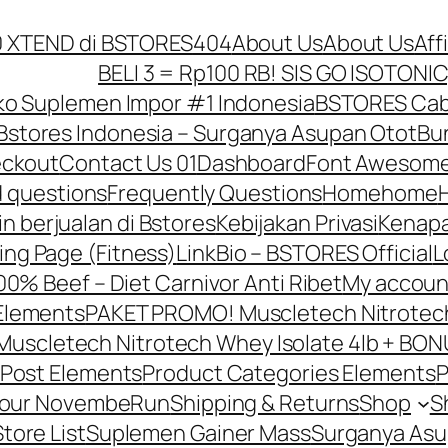
10 XTEND di BSTORES
404
About Us
About Us
Aff
BELI 3 = Rp100 RB! SIS GO ISOTONIC
o Suplemen Impor #1 Indonesia
BSTORES Caba
Bstores Indonesia – Surganya Asupan Otot
Bun
ckout
Contact Us 01
Dashboard
Font Awesome
d questions
Frequently Questions
Home
home
in berjualan di Bstores
Kebijakan Privasi
Kenapa
ing Page (Fitness)
LinkBio – BSTORES Official
L
0% Beef – Diet Carnivor Anti Ribet
My accoun
Elements
PAKET PROMO! Muscletech Nitrotech 
scletech Nitrotech Whey Isolate 4lb + BONU
Post Elements
Product Categories Elements
P
Your NovembeRun
Shipping & Returns
Shop
S
Store List
Suplemen Gainer Mass
Surganya Asu