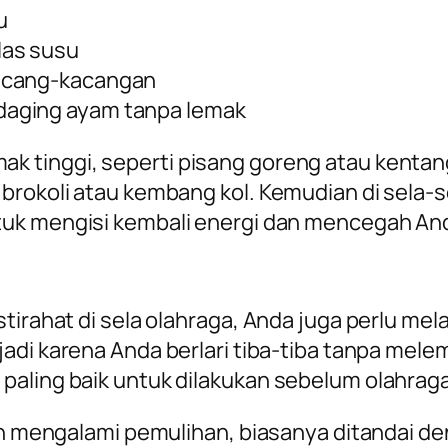
u
las susu
kacang-kacangan
daging ayam tanpa lemak
k tinggi, seperti pisang goreng atau kenta
rokoli atau kembang kol. Kemudian di sela-sel
tuk mengisi kembali energi dan mencegah And
stirahat di sela olahraga, Anda juga perlu m
rjadi karena Anda berlari tiba-tiba tanpa mel
aling baik untuk dilakukan sebelum olahraga 
an mengalami pemulihan, biasanya ditandai deng