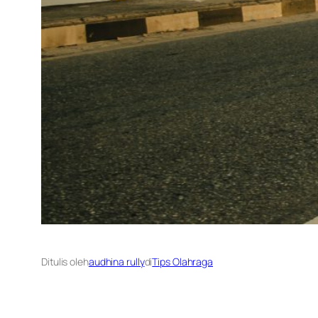
Ditulis oleh
audhina rully
di
Tips Olahraga