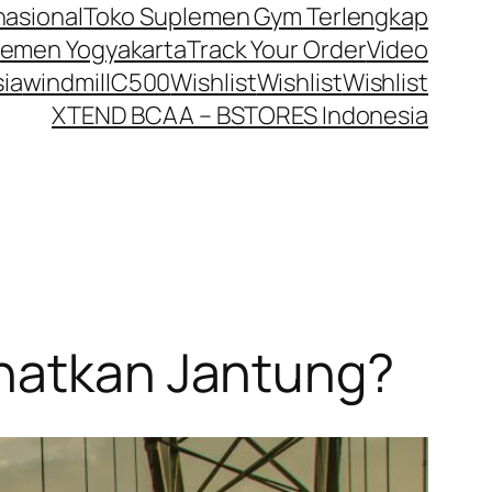
nasional
Toko Suplemen Gym Terlengkap
lemen Yogyakarta
Track Your Order
Video
ia
windmillC500
Wishlist
Wishlist
Wishlist
XTEND BCAA – BSTORES Indonesia
ehatkan Jantung?