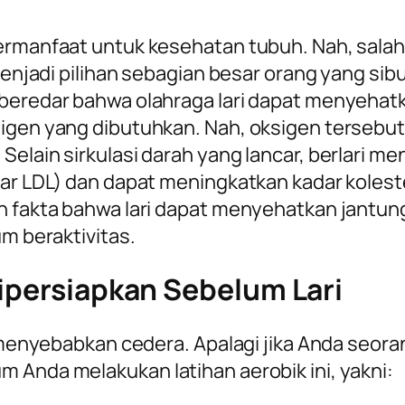
bermanfaat untuk kesehatan tubuh. Nah, salah
 menjadi pilihan sebagian besar orang yang sib
 beredar bahwa olahraga lari dapat menyeha
sigen yang dibutuhkan. Nah, oksigen tersebu
elain sirkulasi darah yang lancar, berlari me
adar LDL) dan dapat meningkatkan kadar koles
ah fakta bahwa lari dapat menyehatkan jantun
um beraktivitas.
Dipersiapkan Sebelum Lari
sa menyebabkan cedera. Apalagi jika Anda seor
 Anda melakukan latihan aerobik ini, yakni: