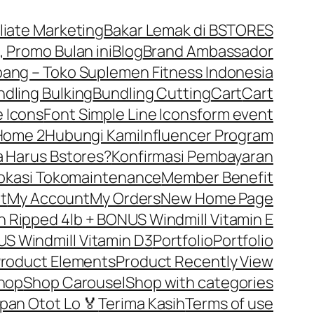
iliate Marketing
Bakar Lemak di BSTORES
, Promo Bulan ini
Blog
Brand Ambassador
ng – Toko Suplemen Fitness Indonesia
dling Bulking
Bundling Cutting
Cart
Cart
 Icons
Font Simple Line Icons
form event
Home 2
Hubungi Kami
Influencer Program
 Harus Bstores?
Konfirmasi Pembayaran
okasi Toko
maintenance
Member Benefit
t
My Account
My Orders
New Home Page
Ripped 4lb + BONUS Windmill Vitamin E
S Windmill Vitamin D3
Portfolio
Portfolio
roduct Elements
Product Recently View
hop
Shop Carousel
Shop with categories
pan Otot Lo 🏅
Terima Kasih
Terms of use