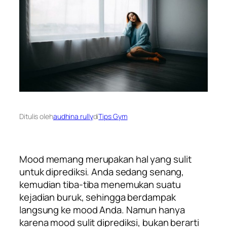
Ditulis oleh
audhina rully
di
Tips Gym
Mood
memang merupakan hal yang sulit
untuk diprediksi. Anda sedang senang,
kemudian tiba-tiba menemukan suatu
kejadian buruk, sehingga berdampak
langsung ke
mood
Anda
.
Namun hanya
karena
mood
sulit diprediksi, bukan berarti