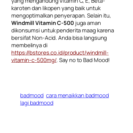
yang mengandung Vitamin C, E,
Beta-
karoten
dan
likopen
yang baik untuk
mengoptimalkan penyerapan. Selain itu,
Windmill Vitamin C-500
juga aman
dikonsumsi untuk penderita maag karena
bersifat
Non-Acid
. Anda bisa langsung
membelinya di
https://bstores.co.id/product/windmill-
vitamin-c-500mg/
. Say no to Bad Mood!
badmood
cara menaikkan badmood
lagi badmood